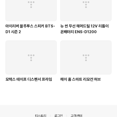
아이리버 블루투스 스피커 BTS-
뉴 썬 무선 해머드릴 12V 리튬이
D1 시즌 2
온배터리 ENS-D1200
모텍스 테이프 디스펜서 프라임
헤이 홈 스마트 리모컨 허브
의안내
티스토리
로그인
고객센터